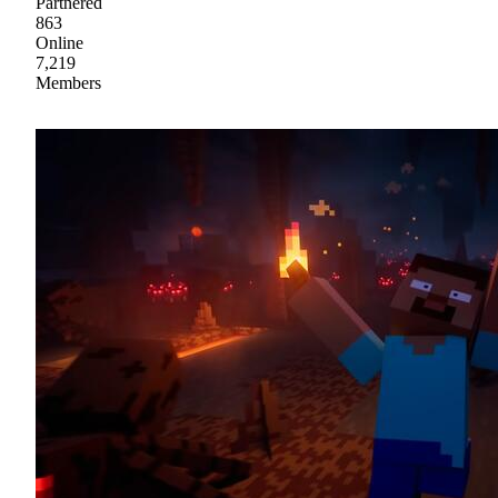
Partnered
863
Online
7,219
Members