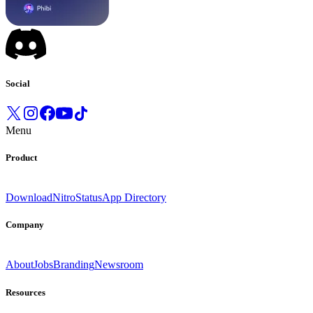
Social
Menu
Product
Download
Nitro
Status
App Directory
Company
About
Jobs
Branding
Newsroom
Resources