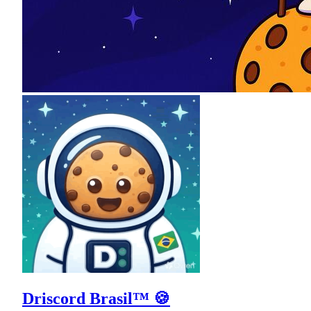
Driscord Brasil™ 🍪