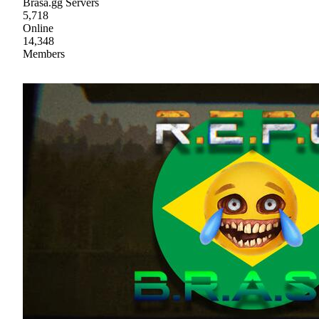
Brasa.gg Servers
5,718
Online
14,348
Members