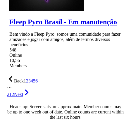
Fleep Pyro Brasil - Em manutenção
Bem vindo a Fleep Pyro, somos uma comunidade para fazer
amizades e jogar com amigos, além de termos diversos
benefícios
548
Online
10,561
Members
Back
1
2
3
4
5
6
…
212
Next
Heads up: Server stats are approximate. Member counts may
be up to one week out of date. Online counts are current within
the last six hours.