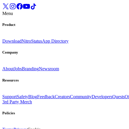
Menu
Product
Download
Nitro
Status
App Directory
Company
About
Jobs
Branding
Newsroom
Resources
Support
Safety
Blog
Feedback
Creators
Community
Developers
Quests
Of
3rd Party Merch
Policies