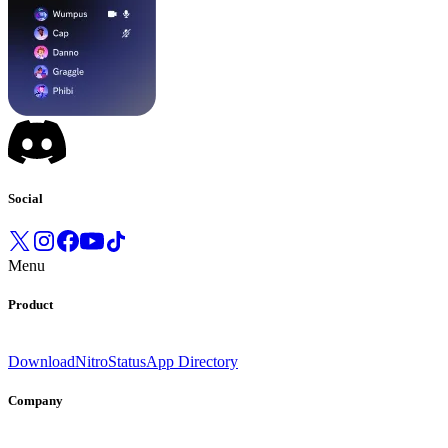
Social
Menu
Product
Download
Nitro
Status
App Directory
Company