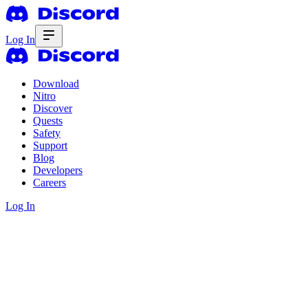
Log In
Download
Nitro
Discover
Quests
Safety
Support
Blog
Developers
Careers
Log In