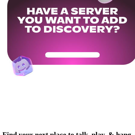
HAVE A SERVER
YOU WANT TO ADD
TO DISCOVERY?
Get Your Community Ready
Find your next place to talk, play, & hang