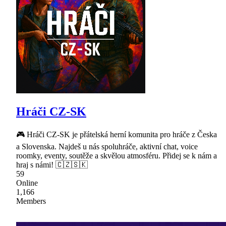
Hráči CZ-SK
🎮 Hráči CZ-SK je přátelská herní komunita pro hráče z Česka
a Slovenska. Najdeš u nás spoluhráče, aktivní chat, voice
roomky, eventy, soutěže a skvělou atmosféru. Přidej se k nám a
hraj s námi! 🇨🇿🇸🇰
59
Online
1,166
Members