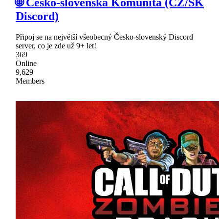
🌐 Česko-slovenská Komunita (CZ/SK
Discord)
Připoj se na největší všeobecný Česko-slovenský Discord
server, co je zde už 9+ let!
369
Online
9,629
Members