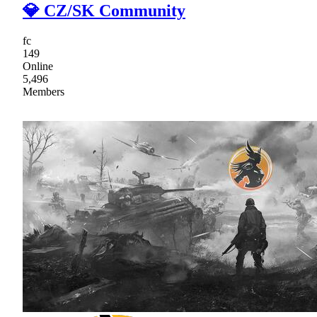
💎 CZ/SK Community
fc
149
Online
5,496
Members