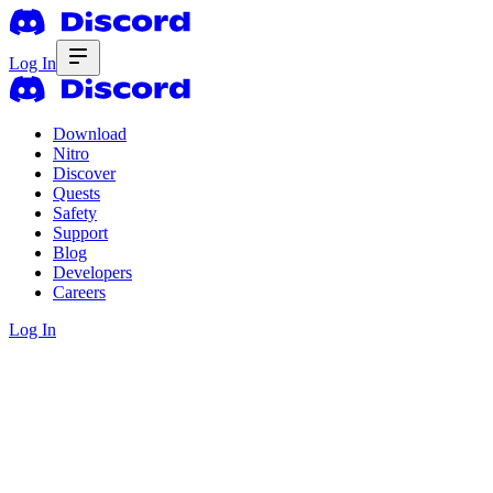
Log In
Download
Nitro
Discover
Quests
Safety
Support
Blog
Developers
Careers
Log In