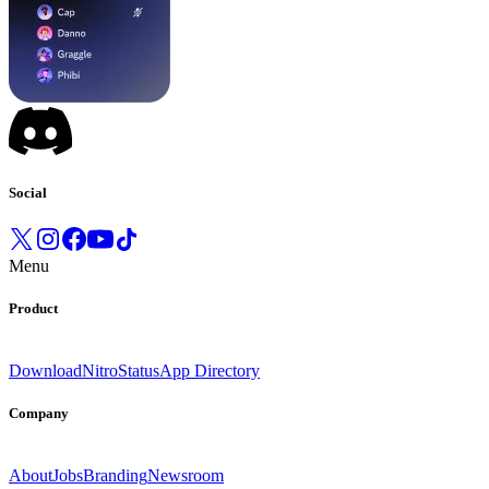
Social
Menu
Product
Download
Nitro
Status
App Directory
Company
About
Jobs
Branding
Newsroom