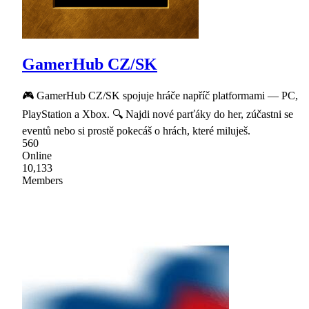
GamerHub CZ/SK
🎮 GamerHub CZ/SK spojuje hráče napříč platformami — PC,
PlayStation a Xbox. 🔍 Najdi nové parťáky do her, zúčastni se
eventů nebo si prostě pokecáš o hrách, které miluješ.
560
Online
10,133
Members