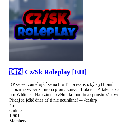
🇨🇿 Cz/Sk Roleplay [EH]
RP server zaměřující se na hru EH a realistický styl hraní,
nabízíme výběr z mnoha promakaných frakcích. A také sekci
pro Whitelist. Nabízíme skvělou komunitu a spoustu zábavy!
Přidej se ještě dnes ať ti nic neunikne! ➡ /czskrp
46
Online
1,901
Members