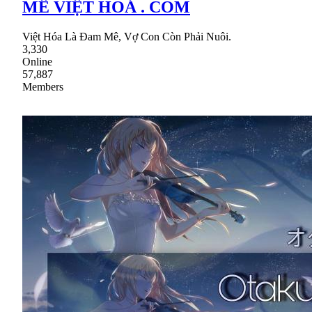
MÊ VIỆT HOÁ . COM
Việt Hóa Là Đam Mê, Vợ Con Còn Phải Nuôi.
3,330
Online
57,887
Members