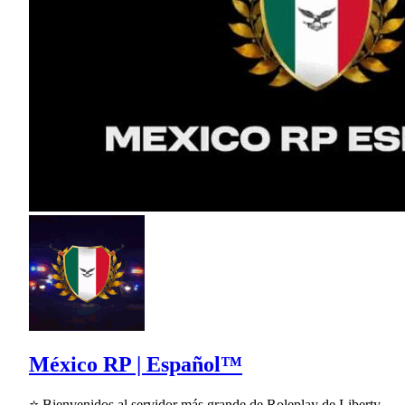
México RP | Español™
⭐ Bienvenidos al servidor más grande de Roleplay de Liberty