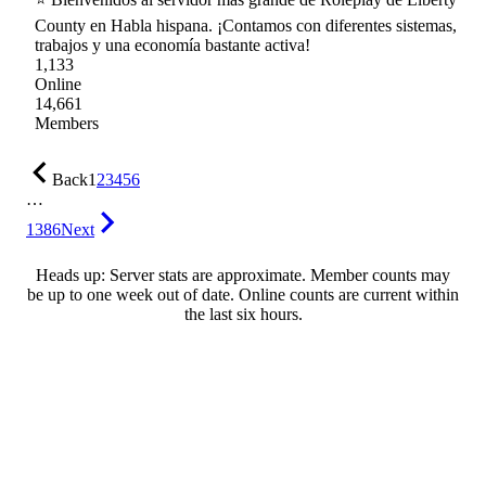
County en Habla hispana. ¡Contamos con diferentes sistemas,
trabajos y una economía bastante activa!
1,133
Online
14,661
Members
Back
1
2
3
4
5
6
…
1386
Next
Heads up: Server stats are approximate. Member counts may
be up to one week out of date. Online counts are current within
the last six hours.