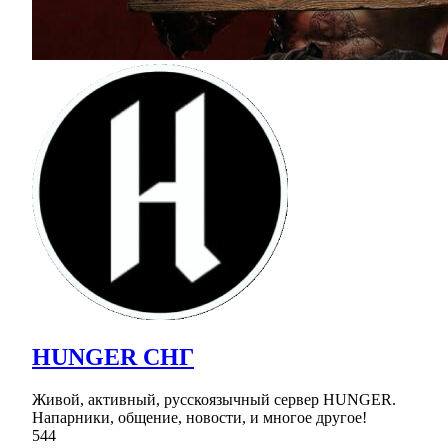
HUNGER СНГ
Живой, активный, русскоязычный сервер HUNGER.
Напарники, общение, новости, и многое другое!
544