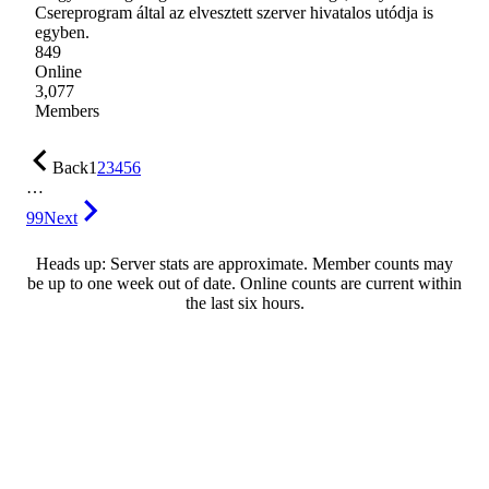
Csereprogram által az elvesztett szerver hivatalos utódja is
egyben.
849
Online
3,077
Members
Back
1
2
3
4
5
6
…
99
Next
Heads up: Server stats are approximate. Member counts may
be up to one week out of date. Online counts are current within
the last six hours.