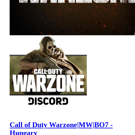
Call of Duty Warzone|MW|BO7 -
Hungary