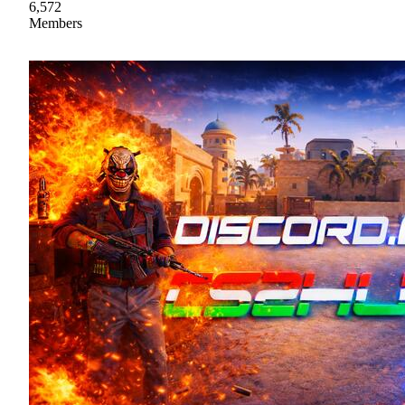
6,572
Members