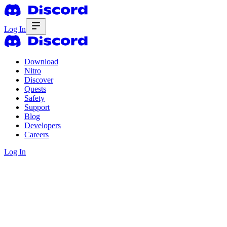
Log In
Download
Nitro
Discover
Quests
Safety
Support
Blog
Developers
Careers
Log In