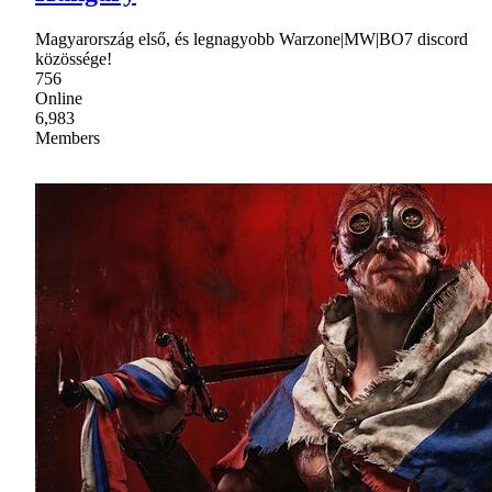
Magyarország első, és legnagyobb Warzone|MW|BO7 discord
közössége!
756
Online
6,983
Members