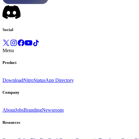
Social
Menu
Product
Download
Nitro
Status
App Directory
Company
About
Jobs
Branding
Newsroom
Resources