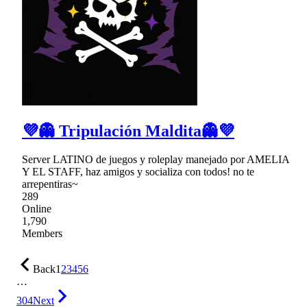
💜👻 Tripulación Maldita👻💜
Server LATINO de juegos y roleplay manejado por AMELIA
Y EL STAFF, haz amigos y socializa con todos! no te
arrepentiras~
289
Online
1,790
Members
Back
1
2
3
4
5
6
…
304
Next