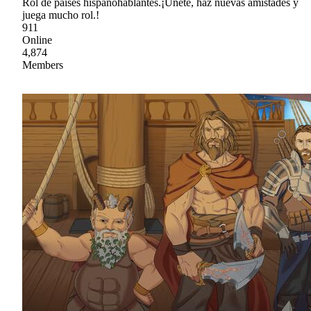
Rol de países hispanohablantes.¡Únete, haz nuevas amistades y
juega mucho rol.!
911
Online
4,874
Members