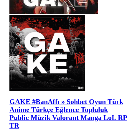
GAKE #BanAffı » Sohbet Oyun Türk
Anime Türkçe Eğlence Topluluk
Public Müzik Valorant Manga LoL RP
TR