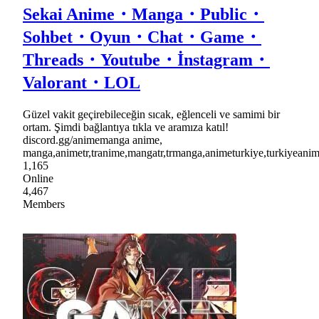
Sekai Anime・Manga・Public・
Sohbet・Oyun・Chat・Game・
Threads・Youtube・İnstagram・
Valorant・LOL
Güzel vakit geçirebileceğin sıcak, eğlenceli ve samimi bir
ortam. Şimdi bağlantıya tıkla ve aramıza katıl!
discord.gg/animemanga anime,
manga,animetr,tranime,mangatr,trmanga,animeturkiye,turkiyea
1,165
Online
4,467
Members