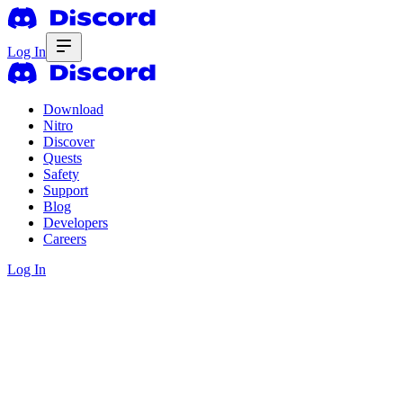
Log In
Download
Nitro
Discover
Quests
Safety
Support
Blog
Developers
Careers
Log In