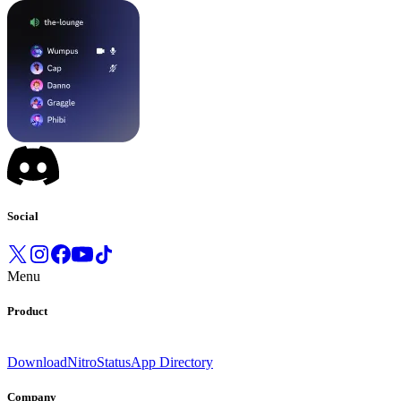
Social
Menu
Product
Download
Nitro
Status
App Directory
Company