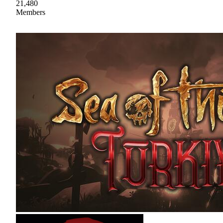
21,480
Members