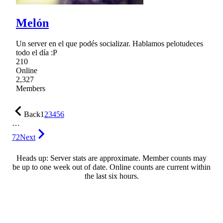
Melón
Un server en el que podés socializar. Hablamos pelotudeces
todo el día :P
210
Online
2,327
Members
Back
1
2
3
4
5
6
…
72
Next
Heads up: Server stats are approximate. Member counts may
be up to one week out of date. Online counts are current within
the last six hours.