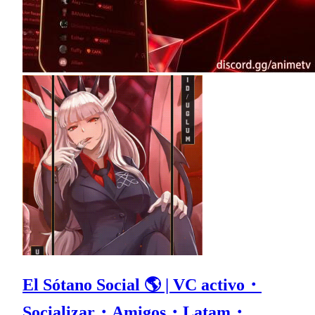
El Sótano Social 🌎 | VC activo・
Socializar・Amigos・Latam・