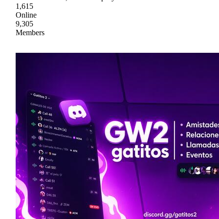
1,615
Online
9,305
Members