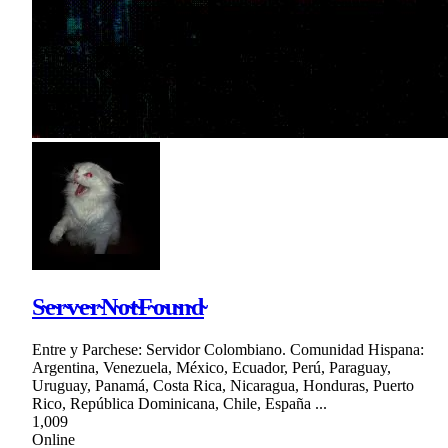
S̴e̴r̴v̴e̴r̴N̴o̴t̴F̴o̴u̴n̴d̴
Entre y Parchese: Servidor Colombiano. Comunidad Hispana:
Argentina, Venezuela, México, Ecuador, Perú, Paraguay,
Uruguay, Panamá, Costa Rica, Nicaragua, Honduras, Puerto
Rico, República Dominicana, Chile, España ...
1,009
Online