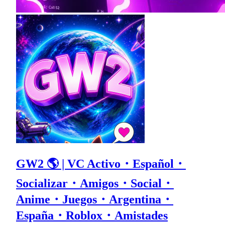
GW2 🌎 | VC Activo・Español・
Socializar・Amigos・Social・
Anime・Juegos・Argentina・
España・Roblox・Amistades