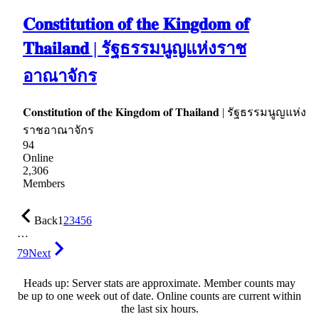
𝐂𝐨𝐧𝐬𝐭𝐢𝐭𝐮𝐭𝐢𝐨𝐧 𝐨𝐟 𝐭𝐡𝐞 𝐊𝐢𝐧𝐠𝐝𝐨𝐦 𝐨𝐟
𝐓𝐡𝐚𝐢𝐥𝐚𝐧𝐝 | รัฐธรรมนูญแห่งราช
อาณาจักร
𝐂𝐨𝐧𝐬𝐭𝐢𝐭𝐮𝐭𝐢𝐨𝐧 𝐨𝐟 𝐭𝐡𝐞 𝐊𝐢𝐧𝐠𝐝𝐨𝐦 𝐨𝐟 𝐓𝐡𝐚𝐢𝐥𝐚𝐧𝐝 | รัฐธรรมนูญแห่ง
ราชอาณาจักร
94
Online
2,306
Members
Back
1
2
3
4
5
6
…
79
Next
Heads up: Server stats are approximate. Member counts may
be up to one week out of date. Online counts are current within
the last six hours.