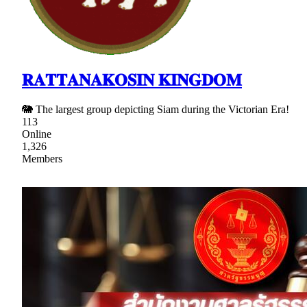
𝐑𝐀𝐓𝐓𝐀𝐍𝐀𝐊𝐎𝐒𝐈𝐍 𝐊𝐈𝐍𝐆𝐃𝐎𝐌
🐘 The largest group depicting Siam during the Victorian Era!
113
Online
1,326
Members