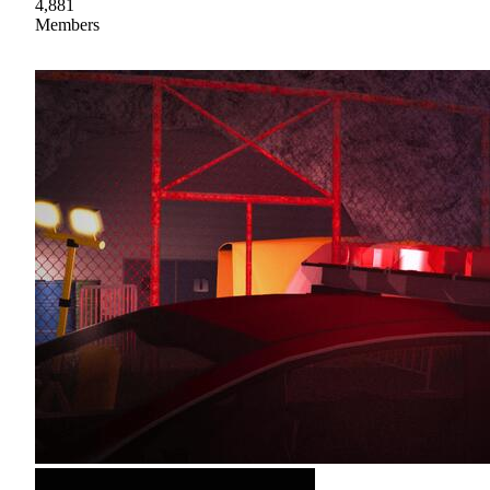
4,881
Members