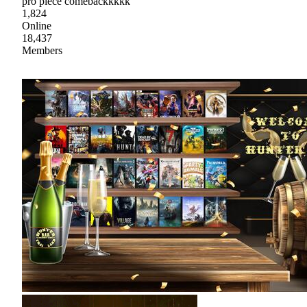
pro piece comebackkkkk
1,824
Online
18,437
Members