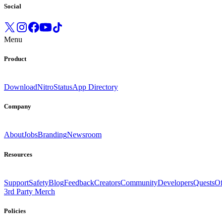
Social
Menu
Product
Download
Nitro
Status
App Directory
Company
About
Jobs
Branding
Newsroom
Resources
Support
Safety
Blog
Feedback
Creators
Community
Developers
Quests
Of
3rd Party Merch
Policies