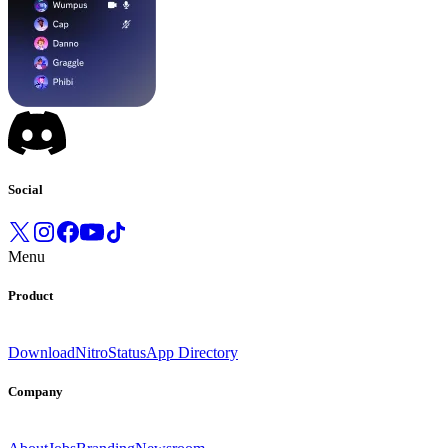
Social
Menu
Product
Download
Nitro
Status
App Directory
Company