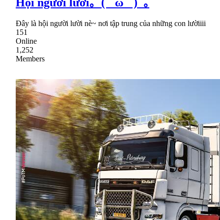
Hội người lười｡ﾟ(ﾟ´ω`ﾟ)ﾟ｡
Đây là hội người lười nè~ nơi tập trung của những con lườiiii
151
Online
1,252
Members