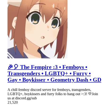
🎉🎈 The Fempire :3 • Femboys •
Transgenders • LGBTQ+ • Furry •
Gay • Boykisser • Geometry Dash • GD
A chill femboy discord server for femboys, transgenders,
LGBTQ+, boykissers and furry folks to hang out >:3! 💛Join
us at discord.gg/sub
21,520