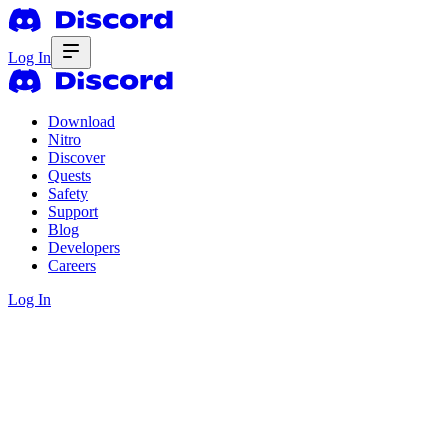
Log In
Download
Nitro
Discover
Quests
Safety
Support
Blog
Developers
Careers
Log In