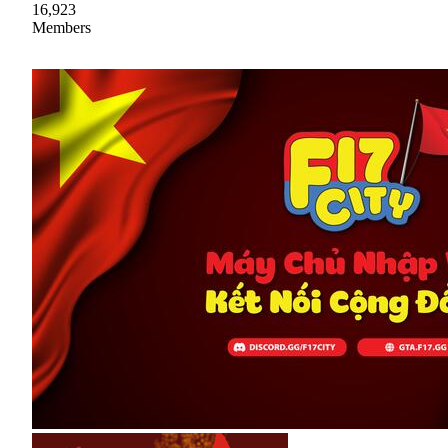
16,923
Members