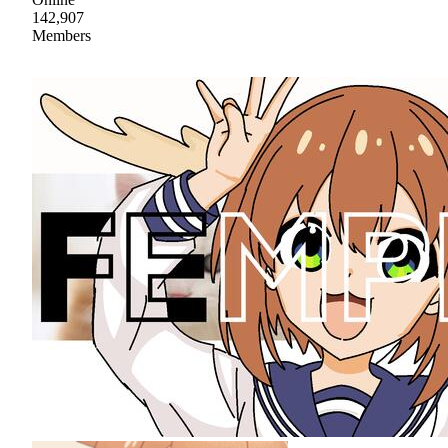
142,907
Members