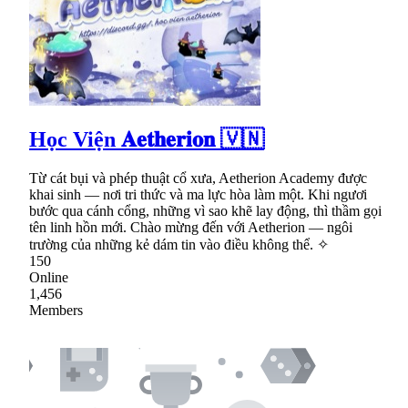
Học Viện 𝐀𝐞𝐭𝐡𝐞𝐫𝐢𝐨𝐧 🇻🇳
Từ cát bụi và phép thuật cổ xưa, Aetherion Academy được
khai sinh — nơi tri thức và ma lực hòa làm một. Khi ngươi
bước qua cánh cổng, những vì sao khẽ lay động, thì thầm gọi
tên linh hồn mới. Chào mừng đến với Aetherion — ngôi
trường của những kẻ dám tin vào điều không thể. ✧
150
Online
1,456
Members