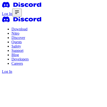
Log In
Download
Nitro
Discover
Quests
Safety
Support
Blog
Developers
Careers
Log In