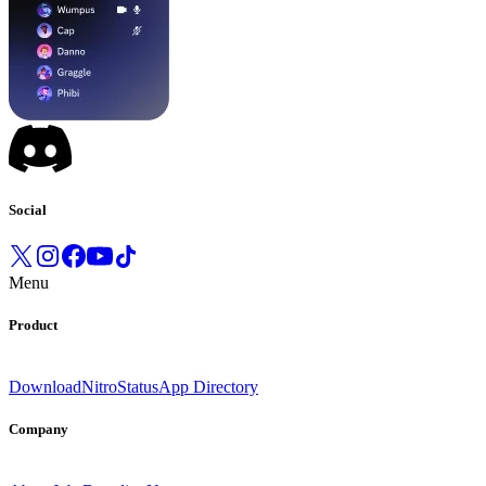
Social
Menu
Product
Download
Nitro
Status
App Directory
Company