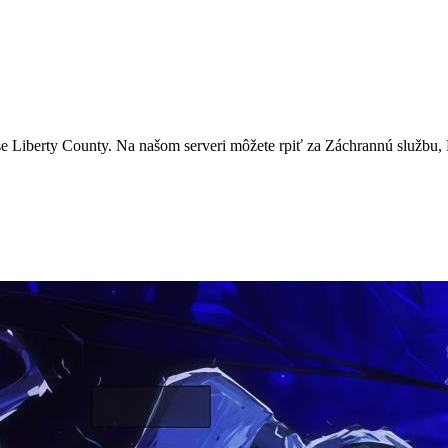
iberty County. Na našom serveri môžete rpiť za Záchrannú službu, P