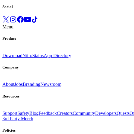
Social
Menu
Product
Download
Nitro
Status
App Directory
Company
About
Jobs
Branding
Newsroom
Resources
Support
Safety
Blog
Feedback
Creators
Community
Developers
Quests
Of
3rd Party Merch
Policies