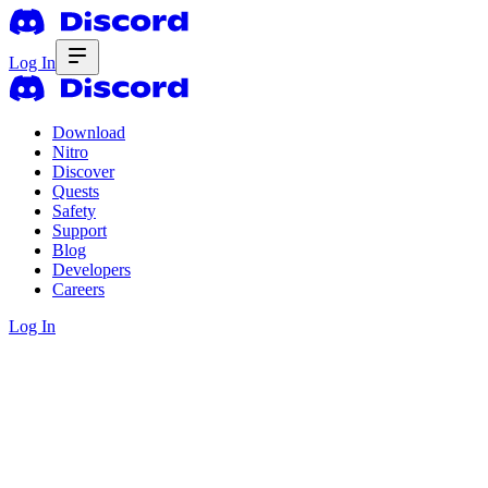
Log In
Download
Nitro
Discover
Quests
Safety
Support
Blog
Developers
Careers
Log In