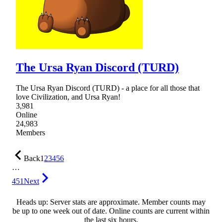
The Ursa Ryan Discord (TURD)
The Ursa Ryan Discord (TURD) - a place for all those that
love Civilization, and Ursa Ryan!
3,981
Online
24,983
Members
Back
1
2
3
4
5
6
…
451
Next
Heads up: Server stats are approximate. Member counts may
be up to one week out of date. Online counts are current within
the last six hours.