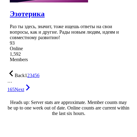
Эзотерика
Раз ты здесь, значит, тоже ищешь ответы на свои
вопросы, как и другие. Рады новым людям, идеям и
совместному развитию!
93
Online
1,592
Members
Back
1
2
3
4
5
6
…
165
Next
Heads up: Server stats are approximate. Member counts may
be up to one week out of date. Online counts are current within
the last six hours.