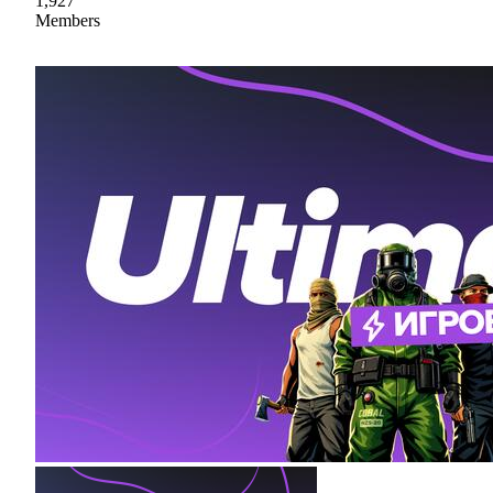
1,927
Members