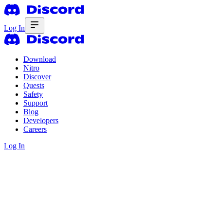
Log In
Download
Nitro
Discover
Quests
Safety
Support
Blog
Developers
Careers
Log In