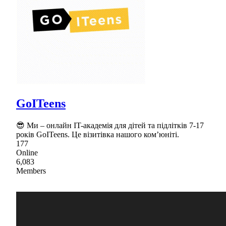
GoITeens
😎 Ми – онлайн IT-академія для дітей та підлітків 7-17
років GoITeens. Це візитівка нашого комʼюніті.
177
Online
6,083
Members