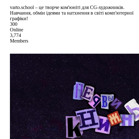
varto.school – це творче ком'юніті для CG-художників.
Навчання, обмін ідеями та натхнення в світі комп'ютерної
графіки!
300
Online
3,774
Members