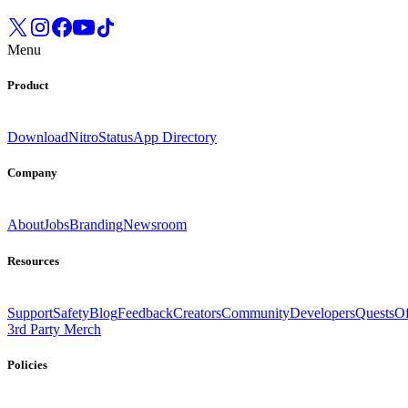
Menu
Product
Download
Nitro
Status
App Directory
Company
About
Jobs
Branding
Newsroom
Resources
Support
Safety
Blog
Feedback
Creators
Community
Developers
Quests
Of
3rd Party Merch
Policies