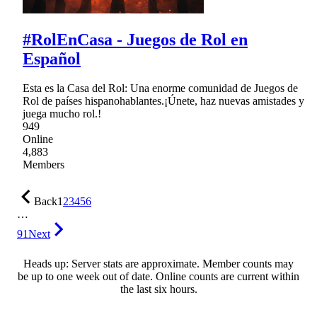
#RolEnCasa - Juegos de Rol en
Español
Esta es la Casa del Rol: Una enorme comunidad de Juegos de
Rol de países hispanohablantes.¡Únete, haz nuevas amistades y
juega mucho rol.!
949
Online
4,883
Members
Back
1
2
3
4
5
6
…
91
Next
Heads up: Server stats are approximate. Member counts may
be up to one week out of date. Online counts are current within
the last six hours.