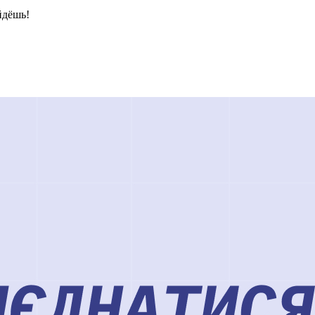
йдёшь!