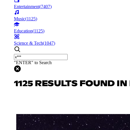
Entertainment
(
7407
)
Music
(
1125
)
Education
(
1125
)
Science & Tech
(
1047
)
"ENTER" to Search
1125 RESULTS FOUND I