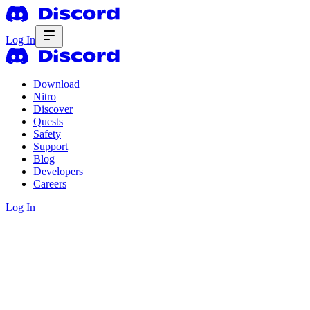
Log In
Download
Nitro
Discover
Quests
Safety
Support
Blog
Developers
Careers
Log In