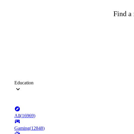
Find a 
Education
All
(
16969
)
Gaming
(
12848
)