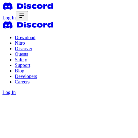
Log In
Download
Nitro
Discover
Quests
Safety
Support
Blog
Developers
Careers
Log In