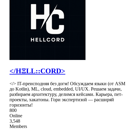
</HΞLL::CORD>
</> IT-преисподняя без догм! Обсуждаем языки (от ASM
до Kotlin), ML, cloud, embedded, UI/UX. Решаем задачи,
разбираем архитектуру, делимся кейсами. Карьера, пет-
проекты, хакатоны. Гори экспертизой — расширяй
горизонты!
800
Online
3,548
Members