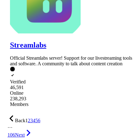
Streamlabs
Official Streamlabs server! Support for our livestreaming tools
and software. A community to talk about content creation
Verified
46,591
Online
238,293
Members
Back
1
2
3
4
5
6
…
106
Next