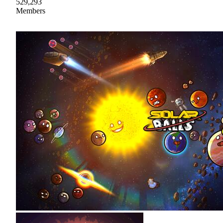
529,293
Members