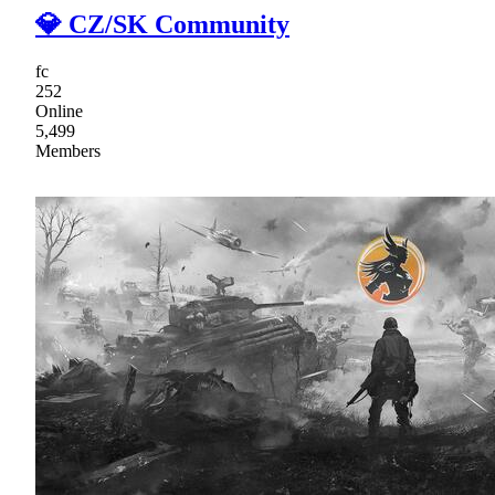
💎 CZ/SK Community
fc
252
Online
5,499
Members