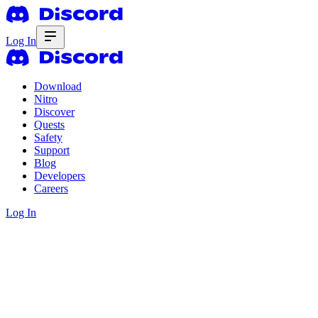
Log In
Download
Nitro
Discover
Quests
Safety
Support
Blog
Developers
Careers
Log In