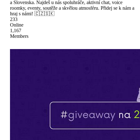
a Slovenska. Najdeš u nás spoluhráče, aktivní chat, voice
roomky, eventy, soutěže a skvělou atmosféru. Přidej se k nám a
hraj s námi! 🇨🇿🇸🇰
233
Online
1,167
Members