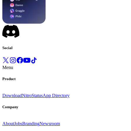
Social
Menu
Product
Download
Nitro
Status
App Directory
Company
About
Jobs
Branding
Newsroom