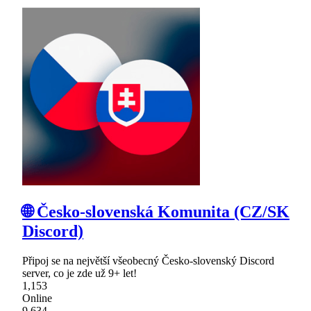
🌐 Česko-slovenská Komunita (CZ/SK
Discord)
Připoj se na největší všeobecný Česko-slovenský Discord
server, co je zde už 9+ let!
1,153
Online
9,634