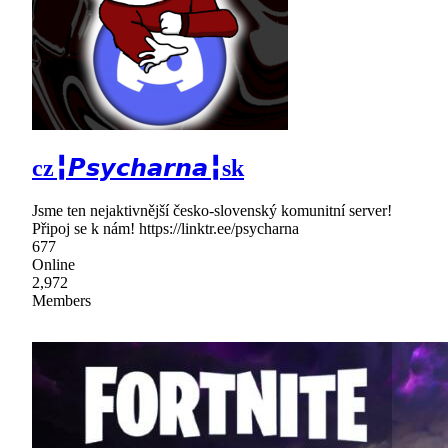
cz╏𝙋𝙨𝙮𝙘𝙝𝙖𝙧𝙣𝙖╏sk
Jsme ten nejaktivnější česko-slovenský komunitní server!
Připoj se k nám! https://linktr.ee/psycharna
677
Online
2,972
Members