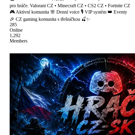
pro hráče. Valorant CZ • Minecraft CZ • CS2 CZ • Fortnite CZ
🎮 Aktivní komunita 🌸 Denní voice 🎙 VIP systém 👑 Eventy
🎉 CZ gaming komunita s třešničkou 🍒✨
285
Online
1,292
Members