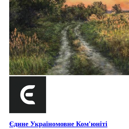
Єдине Україномовне Ком'юніті