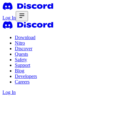
Log In
Download
Nitro
Discover
Quests
Safety
Support
Blog
Developers
Careers
Log In