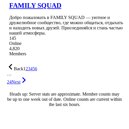
FAMILY SQUAD
Добро пожаловать в FAMILY SQUAD — уютное и
дружелюбное сообщество, где можно общаться, отдыхать
и находить новых друзей. Присоединяйся и стань частью
нашей атмосферы.
145
Online
4,820
Members
Back
1
2
3
4
5
6
…
24
Next
Heads up: Server stats are approximate. Member counts may
be up to one week out of date. Online counts are current within
the last six hours.