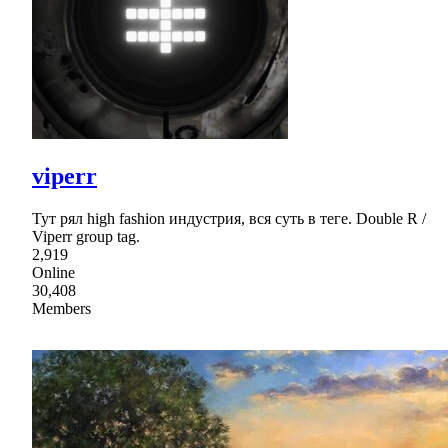
viperr
Тут рял high fashion индустрия, вся суть в теге. Double R /
Viperr group tag.
2,919
Online
30,408
Members