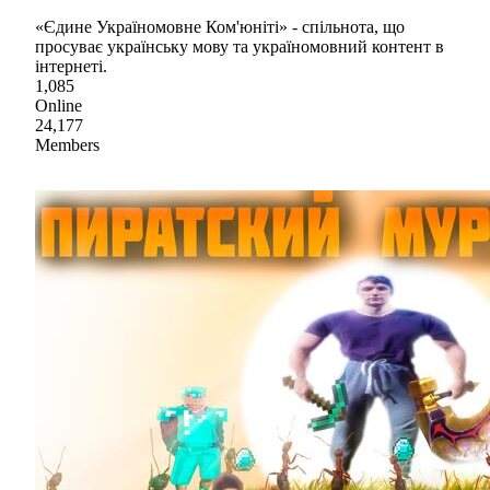
«Єдине Україномовне Ком'юніті» - спільнота, що
просуває українську мову та україномовний контент в
інтернеті.
1,085
Online
24,177
Members