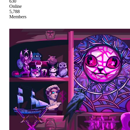
630
Online
5,788
Members