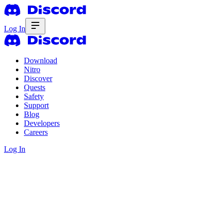
Log In
Download
Nitro
Discover
Quests
Safety
Support
Blog
Developers
Careers
Log In