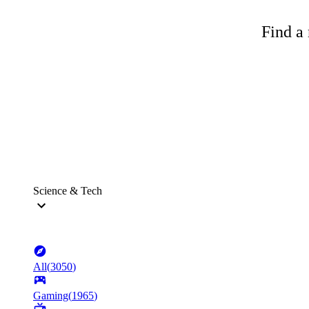
Find a 
Science & Tech
All
(
3050
)
Gaming
(
1965
)