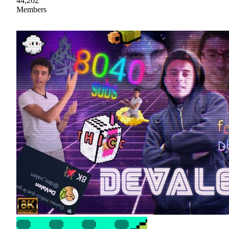
44,202
Members