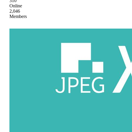
310
Online
2,046
Members