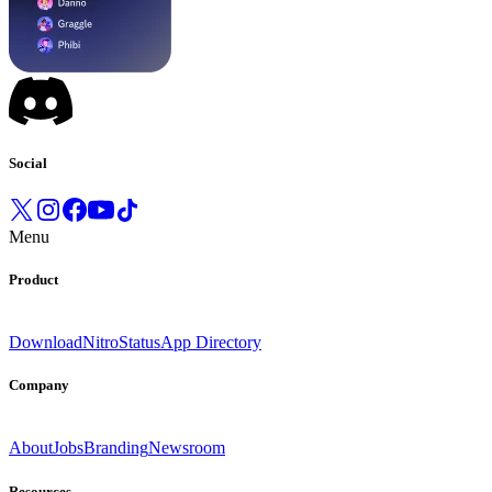
Social
Menu
Product
Download
Nitro
Status
App Directory
Company
About
Jobs
Branding
Newsroom
Resources