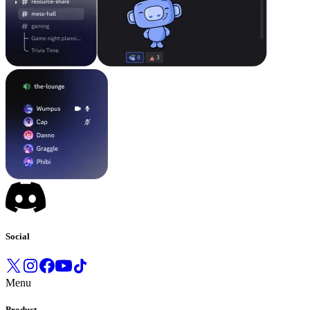
Social
Menu
Product