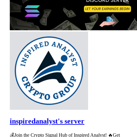
inspiredanalyst's server
💰Join the Crypto Signal Hub of Inspired Analyst! 🔥Get