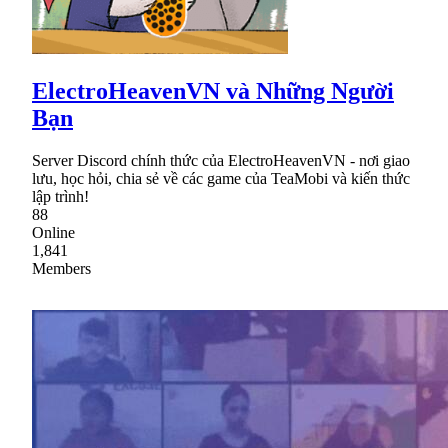
ElectroHeavenVN và Những Người
Bạn
Server Discord chính thức của ElectroHeavenVN - nơi giao
lưu, học hỏi, chia sẻ về các game của TeaMobi và kiến thức
lập trình!
88
Online
1,841
Members