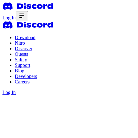
Log In
Download
Nitro
Discover
Quests
Safety
Support
Blog
Developers
Careers
Log In