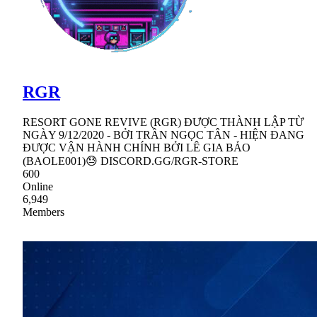
RGR
RESORT GONE REVIVE (RGR) ĐƯỢC THÀNH LẬP TỪ
NGÀY 9/12/2020 - BỞI TRẦN NGỌC TÂN - HIỆN ĐANG
ĐƯỢC VẬN HÀNH CHÍNH BỞI LÊ GIA BẢO
(BAOLE001)😓 DISCORD.GG/RGR-STORE
600
Online
6,949
Members