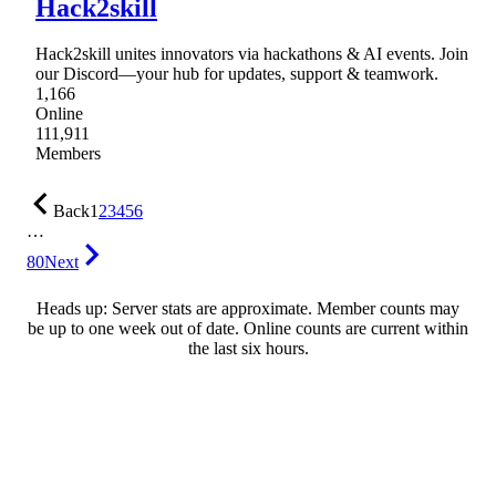
Hack2skill
Hack2skill unites innovators via hackathons & AI events. Join
our Discord—your hub for updates, support & teamwork.
1,166
Online
111,911
Members
Back
1
2
3
4
5
6
…
80
Next
Heads up: Server stats are approximate. Member counts may
be up to one week out of date. Online counts are current within
the last six hours.