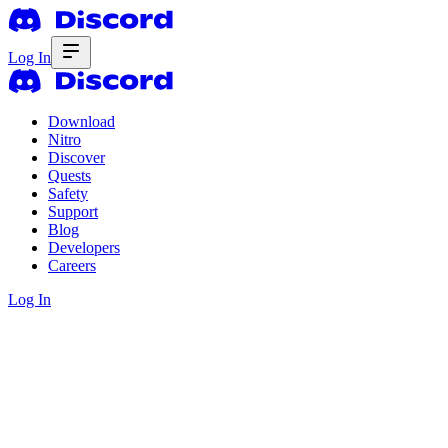
Log In
Download
Nitro
Discover
Quests
Safety
Support
Blog
Developers
Careers
Log In