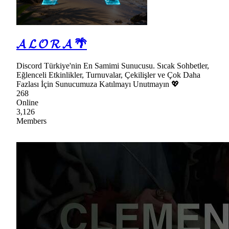
𝓐 𝓛 𝓞 𝓡 𝓐 🌴
Discord Türkiye'nin En Samimi Sunucusu. Sıcak Sohbetler,
Eğlenceli Etkinlikler, Turnuvalar, Çekilişler ve Çok Daha
Fazlası İçin Sunucumuza Katılmayı Unutmayın 💖
268
Online
3,126
Members