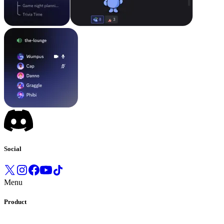
Social
Menu
Product