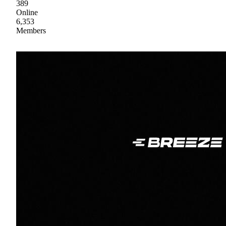
389
Online
6,353
Members