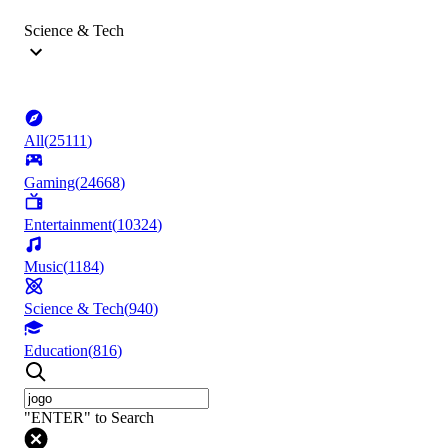
Science & Tech
All
(
25111
)
Gaming
(
24668
)
Entertainment
(
10324
)
Music
(
1184
)
Science & Tech
(
940
)
Education
(
816
)
"ENTER" to Search