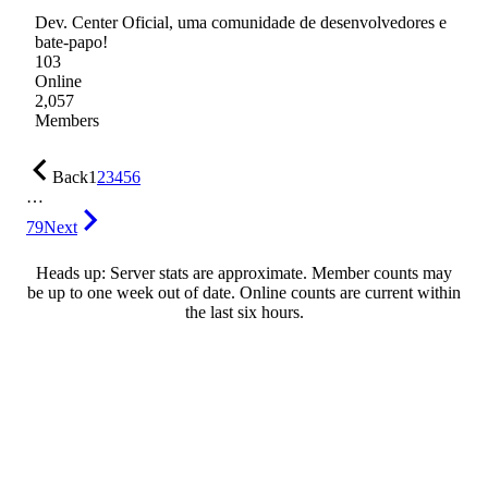
Dev. Center Oficial, uma comunidade de desenvolvedores e
bate-papo!
103
Online
2,057
Members
Back
1
2
3
4
5
6
…
79
Next
Heads up: Server stats are approximate. Member counts may
be up to one week out of date. Online counts are current within
the last six hours.