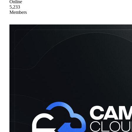
Online
5,233
Members