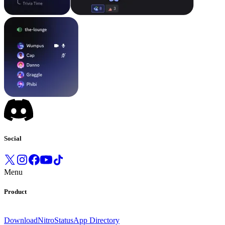
Social
Menu
Product
Download
Nitro
Status
App Directory