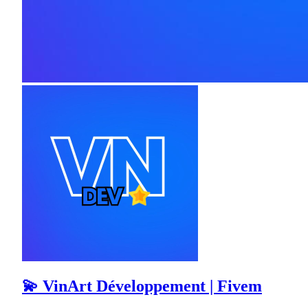
💫 VinArt Développement | Fivem