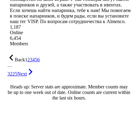
напарников и друзей, а также участвовать в ивентах.
Если хочешь найти напарника, тебе к нам! Мы помогаем
в поиске напарников, и будем рады, если вы установите
наш тег VISP. По вопросам сотрудничества к Almenco.
1,187
Online
6,454
Members
Back
1
2
3
4
5
6
…
3225
Next
Heads up: Server stats are approximate. Member counts may
be up to one week out of date. Online counts are current within
the last six hours.