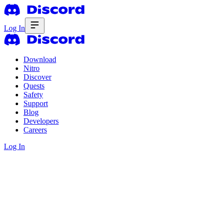
Log In
Download
Nitro
Discover
Quests
Safety
Support
Blog
Developers
Careers
Log In