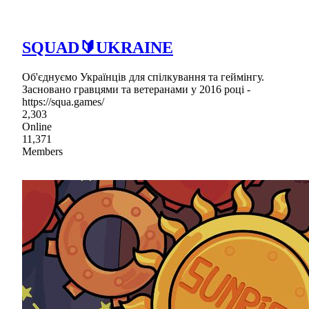
SQUAD🔰UKRAINE
Об'єднуємо Українців для спілкування та геймінгу.
Засновано гравцями та ветеранами у 2016 році -
https://squa.games/
2,303
Online
11,371
Members