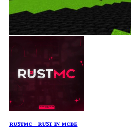
ʀᴜꜱᴛᴍᴄ - ʀᴜꜱᴛ ɪɴ ᴍᴄʙᴇ