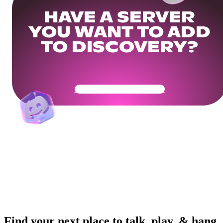
HAVE A SERVER
YOU WANT TO ADD
TO DISCOVERY?
Get Your Community Ready
Find your next place to talk, play, & hang