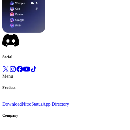
Social
Menu
Product
Download
Nitro
Status
App Directory
Company