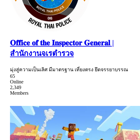
𝐎𝐟𝐟𝐢𝐜𝐞 𝐨𝐟 𝐭𝐡𝐞 𝐈𝐧𝐬𝐩𝐞𝐜𝐭𝐨𝐫 𝐆𝐞𝐧𝐞𝐫𝐚𝐥 |
สำนักงานจเรตำรวจ
มุ่งสู่ความเป็นเลิศ มีมาตรฐาน เที่ยงตรง ยึดจรรยาบรรณ
65
Online
2,349
Members