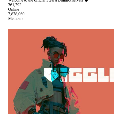
Welcome to the official Steal a Brainrot server! 🧠
361,792
Online
7,878,060
Members