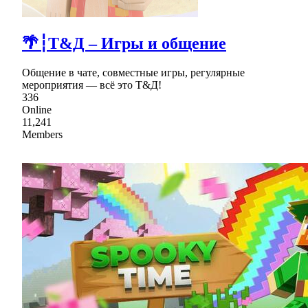
🌴┆Т&Д – Игры и общение
Общение в чате, совместные игры, регулярные
мероприятия — всё это Т&Д!
336
Online
11,241
Members