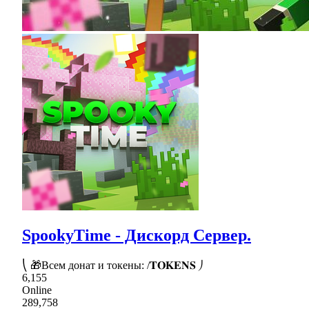
SpookyTime - Дискорд Сервер.
⎝ 🎁Всем донат и токены: /𝐓𝐎𝐊𝐄𝐍𝐒 ⎠
6,155
Online
289,758