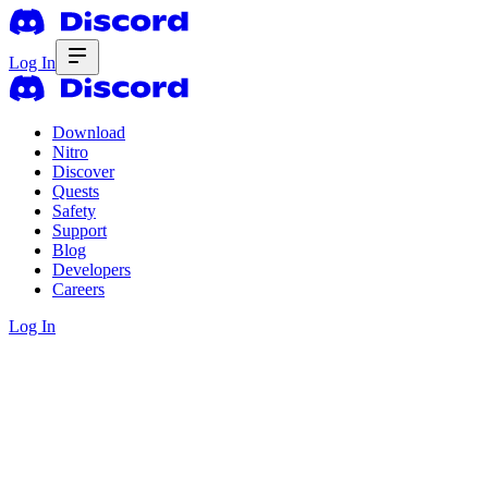
Log In
Download
Nitro
Discover
Quests
Safety
Support
Blog
Developers
Careers
Log In