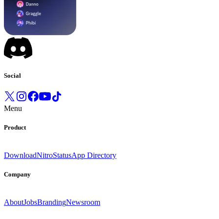
Social
Menu
Product
Download
Nitro
Status
App Directory
Company
About
Jobs
Branding
Newsroom