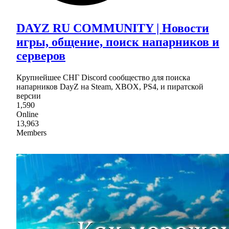
DAYZ RU COMMUNITY | Новости
игры, общение, поиск напарников и
серверов
Крупнейшее СНГ Discord сообщество для поиска
напарников DayZ на Steam, XBOX, PS4, и пиратской
версии
1,590
Online
13,963
Members