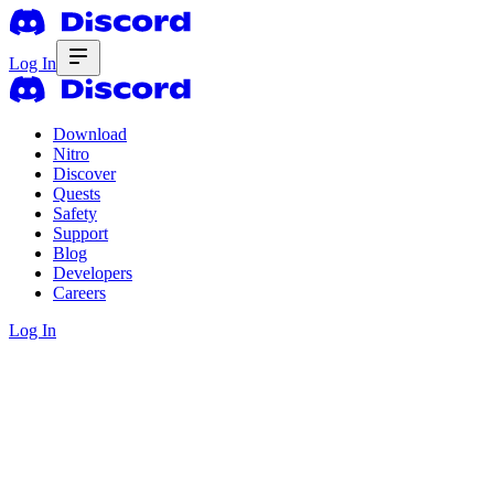
Log In
Download
Nitro
Discover
Quests
Safety
Support
Blog
Developers
Careers
Log In