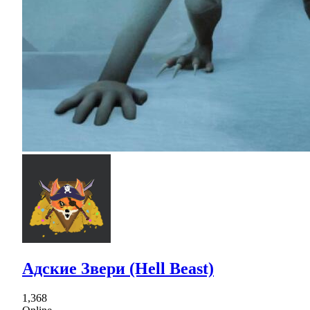
Адские Звери (Hell Beast)
1,368