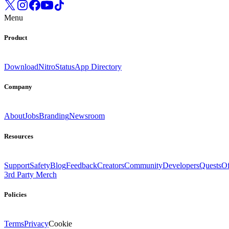
Menu
Product
Download
Nitro
Status
App Directory
Company
About
Jobs
Branding
Newsroom
Resources
Support
Safety
Blog
Feedback
Creators
Community
Developers
Quests
Of
3rd Party Merch
Policies
Terms
Privacy
Cookie