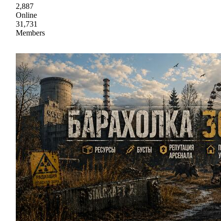
2,887
Online
31,731
Members