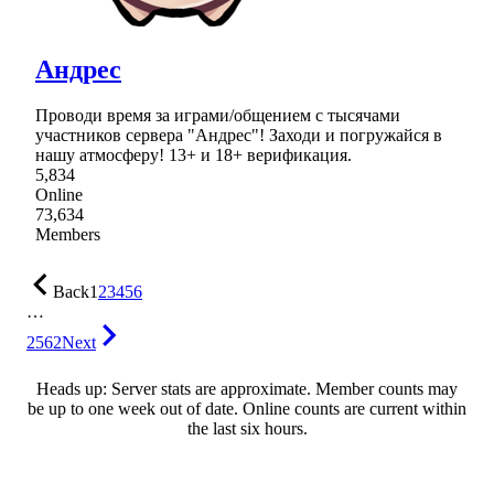
Андрес
Проводи время за играми/общением с тысячами
участников сервера "Андрес"! Заходи и погружайся в
нашу атмосферу! 13+ и 18+ верификация.
5,834
Online
73,634
Members
Back
1
2
3
4
5
6
…
2562
Next
Heads up: Server stats are approximate. Member counts may
be up to one week out of date. Online counts are current within
the last six hours.