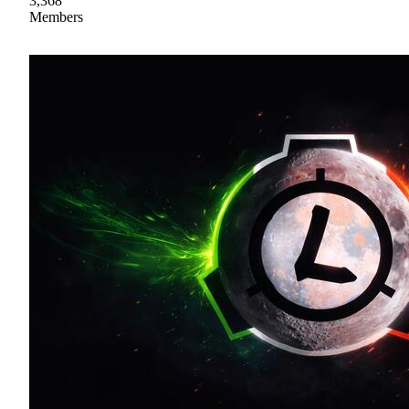
3,368
Members