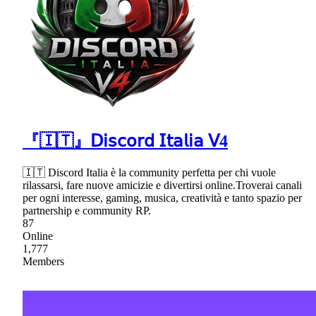
『🇮🇹』𝖣𝗂𝗌𝖼𝗈𝗋𝖽 𝖨𝗍𝖺𝗅𝗂𝖺 𝖵4
🇮🇹 Discord Italia è la community perfetta per chi vuole
rilassarsi, fare nuove amicizie e divertirsi online.Troverai canali
per ogni interesse, gaming, musica, creatività e tanto spazio per
partnership e community RP.
87
Online
1,777
Members