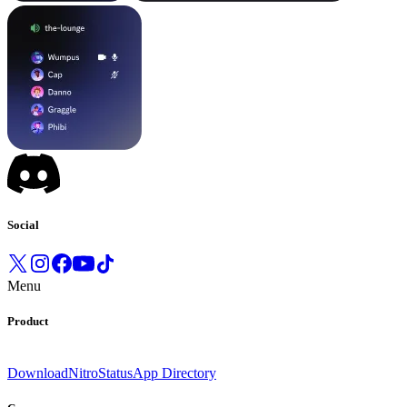
Social
Menu
Product
Download
Nitro
Status
App Directory