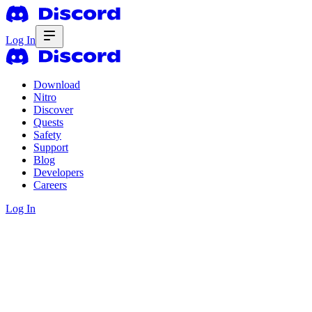
Log In
Download
Nitro
Discover
Quests
Safety
Support
Blog
Developers
Careers
Log In