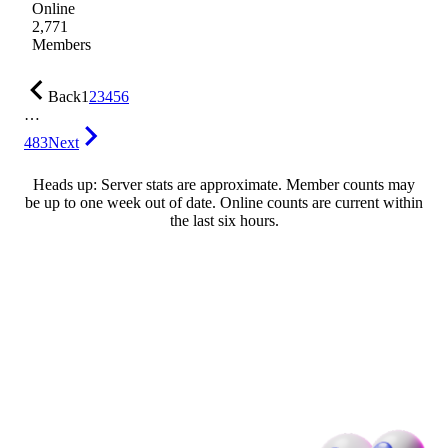
Online
2,771
Members
Back
1
2
3
4
5
6
…
483
Next
Heads up: Server stats are approximate. Member counts may
be up to one week out of date. Online counts are current within
the last six hours.