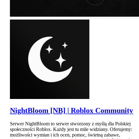
NightBloom [NB] | Roblox Community
Serwer NightBloom to serwer stworzony z myślą dla Polskiej
społeczności Roblox. Każdy jest tu mile widziany. Oferujemy:
możliwości wymian i ich ocen, pomoc, świetną zabawe,