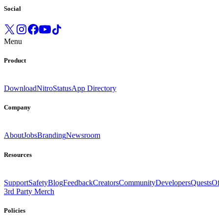
Social
Menu
Product
Download
Nitro
Status
App Directory
Company
About
Jobs
Branding
Newsroom
Resources
Support
Safety
Blog
Feedback
Creators
Community
Developers
Quests
Of
3rd Party Merch
Policies