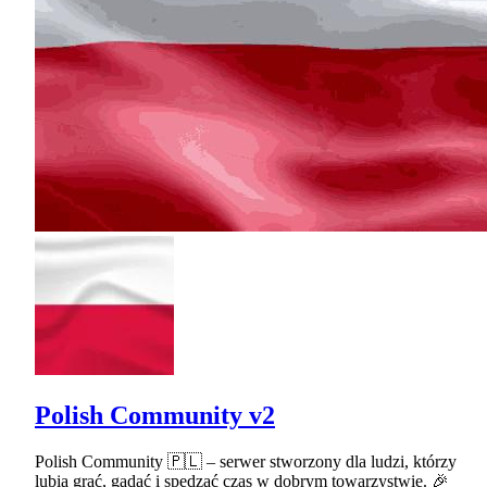
Polish Community v2
Polish Community 🇵🇱 – serwer stworzony dla ludzi, którzy
lubią grać, gadać i spędzać czas w dobrym towarzystwie. 🎉