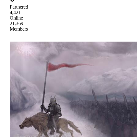
Partnered
4,421
Online
21,369
Members