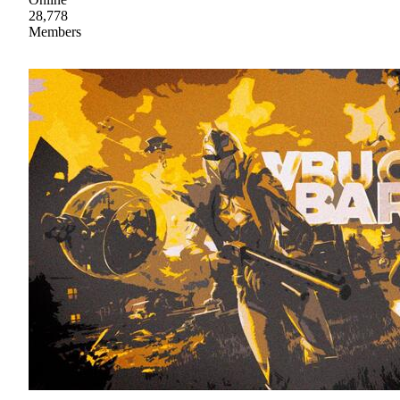
28,778
Members