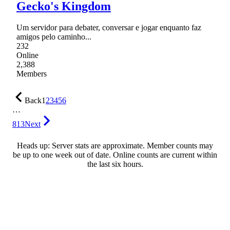
Gecko's Kingdom
Um servidor para debater, conversar e jogar enquanto faz
amigos pelo caminho...
232
Online
2,388
Members
Back
1
2
3
4
5
6
…
813
Next
Heads up: Server stats are approximate. Member counts may
be up to one week out of date. Online counts are current within
the last six hours.