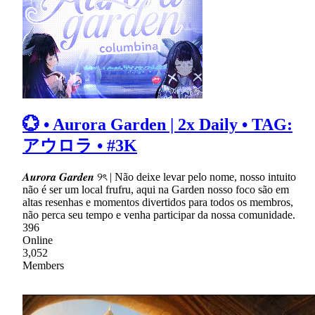
💮 • Aurora Garden | 2x Daily • TAG:
アウロラ • #3K
𝑨𝒖𝒓𝒐𝒓𝒂 𝑮𝒂𝒓𝒅𝒆𝒏 ୨ৎ | Não deixe levar pelo nome, nosso intuito
não é ser um local frufru, aqui na Garden nosso foco são em
altas resenhas e momentos divertidos para todos os membros,
não perca seu tempo e venha participar da nossa comunidade.
396
Online
3,052
Members