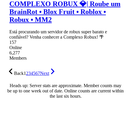
COMPLEXO ROBUX 💎| Roube um
BrainRot • Blox Fruit • Roblox •
Robux • MM2
Está procurando um servidor de robux super barato e
confiável? Venha conhecer a Complexo Robux! 🌴
157
Online
6,277
Members
Back
1
2
3
4
5
6
7
Next
Heads up: Server stats are approximate. Member counts may
be up to one week out of date. Online counts are current within
the last six hours.