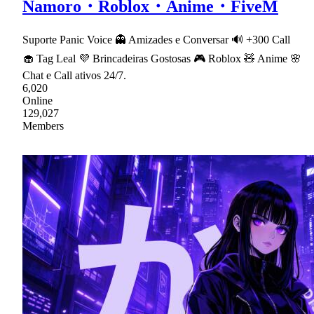
Namoro・Roblox・Anime・FiveM
Suporte Panic Voice 👻 Amizades e Conversar 🔊 +300 Call
🧁 Tag Leal 💜 Brincadeiras Gostosas 🎮 Roblox 🧸 Anime 🌸
Chat e Call ativos 24/7.
6,020
Online
129,027
Members