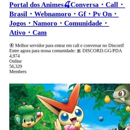
Portal dos Animes🍒Conversa・Call・
Brasil・Webnamoro・Gf・Pv On・
Jogos・Namoro・Comunidade・
Ativo・Cam
🦋 Melhor servidor para entrar em call e conversar no Discord!
Entre agora para nossa comunidade: 🎀 DISCORD.GG/PDA
4,974
Online
56,329
Members