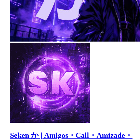
Seken か | Amigos・Call・Amizade・