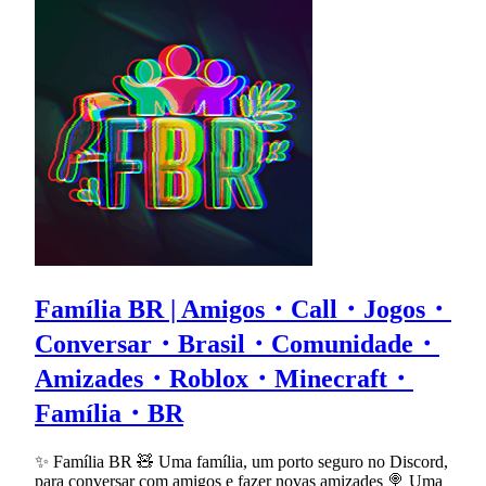
Família BR | Amigos・Call・Jogos・
Conversar・Brasil・Comunidade・
Amizades・Roblox・Minecraft・
Família・BR
✨ Família BR 🧸 Uma família, um porto seguro no Discord,
para conversar com amigos e fazer novas amizades 🍭 Uma