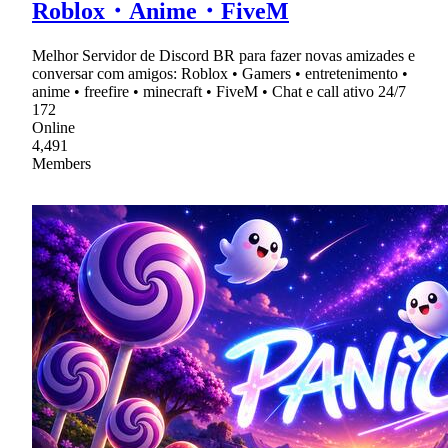
Roblox・Anime・FiveM
Melhor Servidor de Discord BR para fazer novas amizades e
conversar com amigos: Roblox • Gamers • entretenimento •
anime • freefire • minecraft • FiveM • Chat e call ativo 24/7
172
Online
4,491
Members