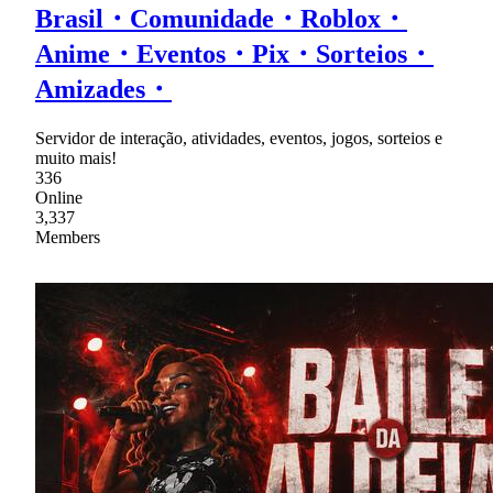
Brasil・Comunidade・Roblox・
Anime・Eventos・Pix・Sorteios・
Amizades・
Servidor de interação, atividades, eventos, jogos, sorteios e
muito mais!
336
Online
3,337
Members