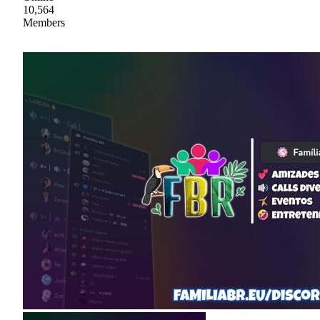
10,564
Members