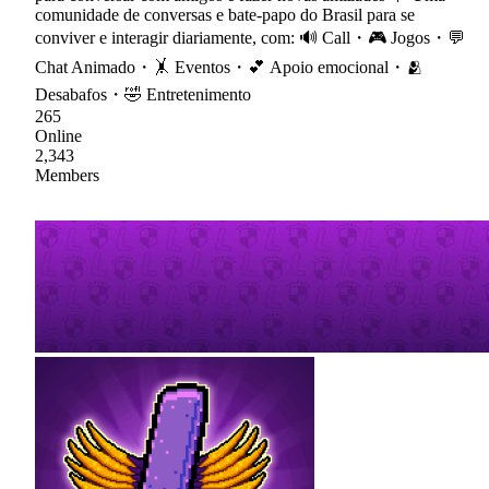
comunidade de conversas e bate-papo do Brasil para se
conviver e interagir diariamente, com: 🔊 Call・🎮 Jogos・💬
Chat Animado・🤸 Eventos・💕 Apoio emocional・🫂
Desabafos・🤣 Entretenimento
265
Online
2,343
Members