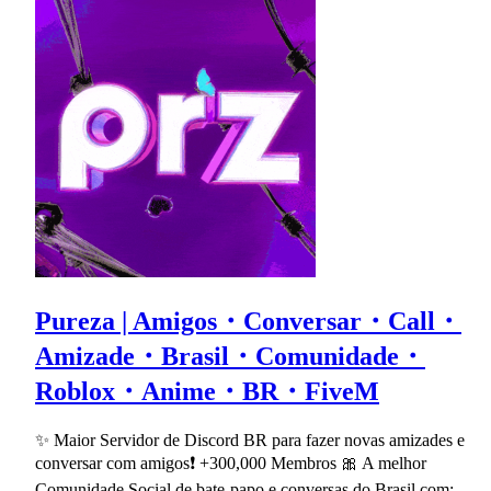
Pureza | Amigos・Conversar・Call・
Amizade・Brasil・Comunidade・
Roblox・Anime・BR・FiveM
✨ Maior Servidor de Discord BR para fazer novas amizades e
conversar com amigos❗ +300,000 Membros 🎀 A melhor
Comunidade Social de bate-papo e conversas do Brasil com: