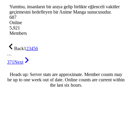
Yumitsu, insanların bir araya gelip birlikte eğlenceli vakitler
geçirmesini hedefleyen bir Anime Manga sunucusudur.
687
Online
5,921
Members
Back
1
2
3
4
5
6
…
371
Next
Heads up: Server stats are approximate. Member counts may
be up to one week out of date. Online counts are current within
the last six hours.