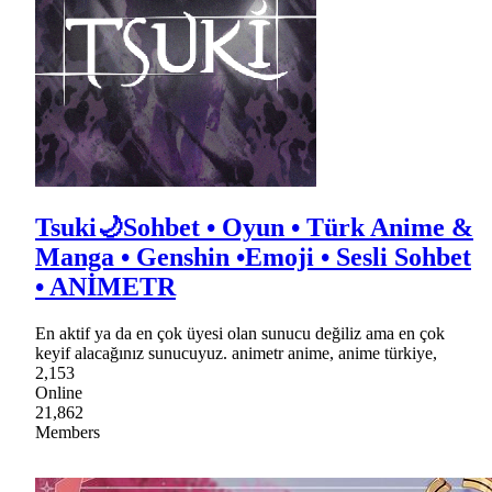
Tsuki🌙Sohbet • Oyun • Türk Anime &
Manga • Genshin •Emoji • Sesli Sohbet
• ANİMETR
En aktif ya da en çok üyesi olan sunucu değiliz ama en çok
keyif alacağınız sunucuyuz. animetr anime, anime türkiye,
2,153
Online
21,862
Members