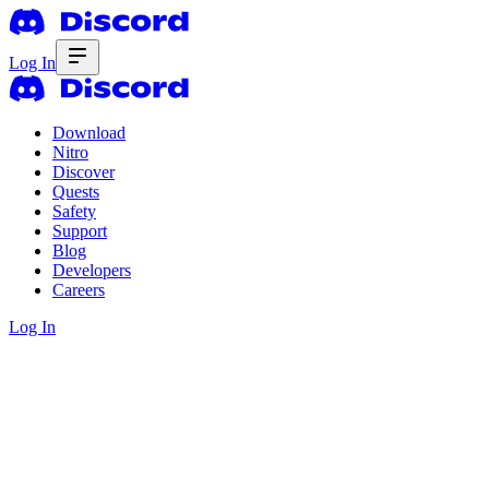
Log In
Download
Nitro
Discover
Quests
Safety
Support
Blog
Developers
Careers
Log In