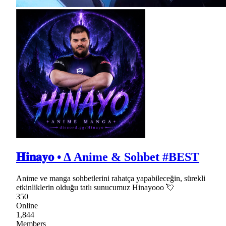
𝐇𝐢𝐧𝐚𝐲𝐨 • Δ Anime & Sohbet #BEST
Anime ve manga sohbetlerini rahatça yapabileceğin, sürekli
etkinliklerin olduğu tatlı sunucumuz Hinayooo 💘
350
Online
1,844
Members