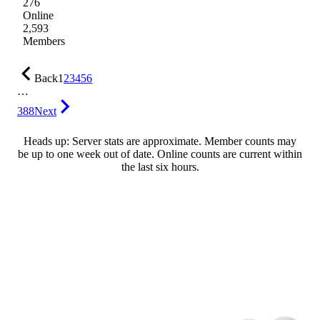
276
Online
2,593
Members
Back
1
2
3
4
5
6
…
388
Next
Heads up: Server stats are approximate. Member counts may
be up to one week out of date. Online counts are current within
the last six hours.