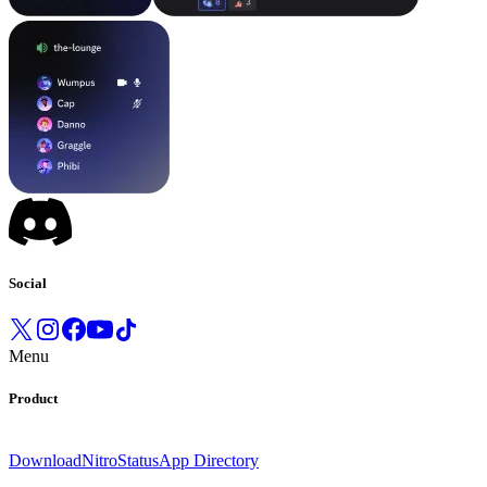
Social
Menu
Product
Download
Nitro
Status
App Directory