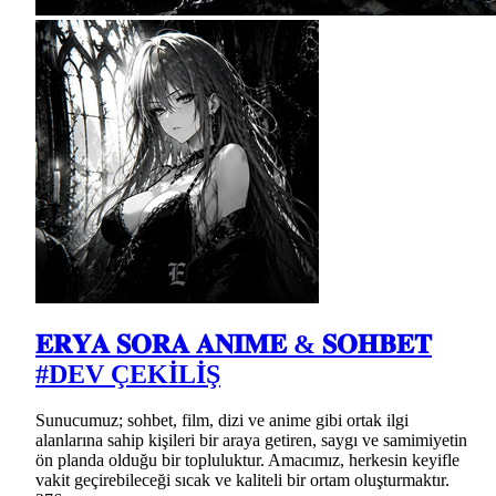
𝐄𝐑𝐘𝐀 𝐒𝐎𝐑𝐀 𝐀𝐍𝐈̇𝐌𝐄 & 𝐒𝐎𝐇𝐁𝐄𝐓
#DEV ÇEKİLİŞ
Sunucumuz; sohbet, film, dizi ve anime gibi ortak ilgi
alanlarına sahip kişileri bir araya getiren, saygı ve samimiyetin
ön planda olduğu bir topluluktur. Amacımız, herkesin keyifle
vakit geçirebileceği sıcak ve kaliteli bir ortam oluşturmaktır.