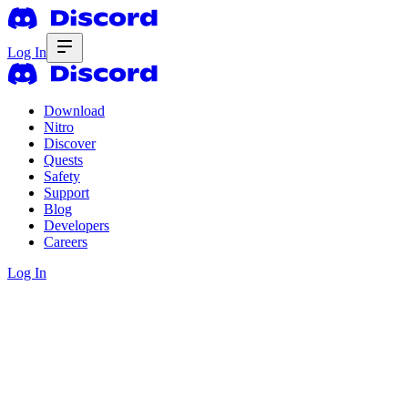
Log In
Download
Nitro
Discover
Quests
Safety
Support
Blog
Developers
Careers
Log In