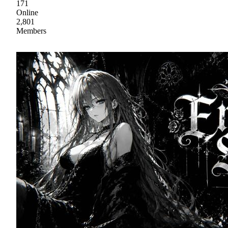
171
Online
2,801
Members