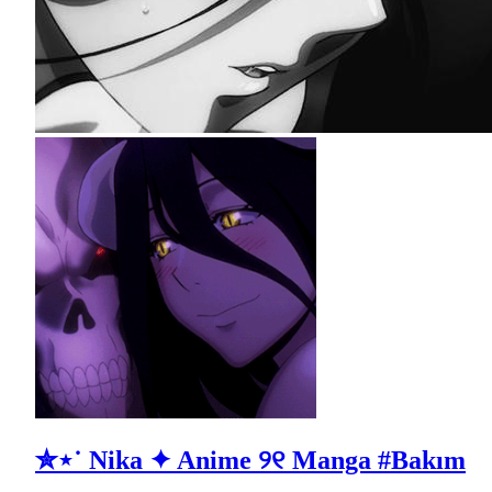
✮⋆˙ Nika ✦ Anime ୨୧ Manga #Bakım