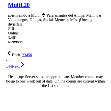
Multi.20
¡Bienvenido a Multi! 🌟 Para amantes del Anime, Manhwas,
Videojuegos, Dibujar, Social, Memes y Más. ¡Únete y
diviértete!
216
Online
3,461
Members
Back
1
2
3
4
5
6
…
144
Next
Heads up: Server stats are approximate. Member counts may
be up to one week out of date. Online counts are current within
the last six hours.