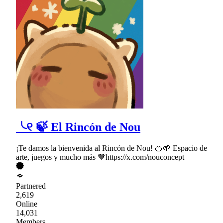
╰୧ 🍃 El Rincón de Nou
¡Te damos la bienvenida al Rincón de Nou! 🍊🌱 Espacio de
arte, juegos y mucho más 🧡https://x.com/nouconcept
Partnered
2,619
Online
14,031
Members