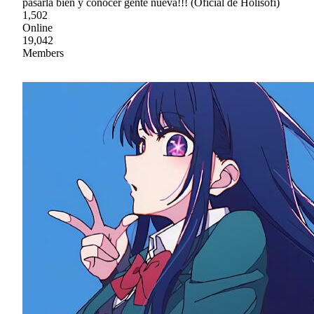
pasarla bien y conocer gente nueva!!! (Oficial de Holisofi)
1,502
Online
19,042
Members