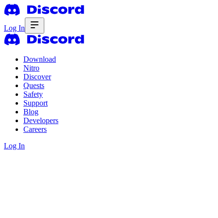
Log In
Download
Nitro
Discover
Quests
Safety
Support
Blog
Developers
Careers
Log In