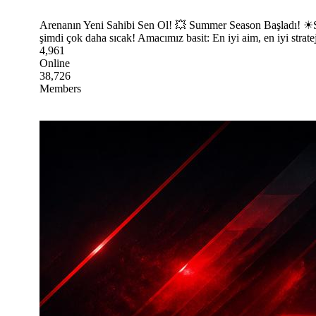
Arenanın Yeni Sahibi Sen Ol! 💥 Summer Season Başladı! ☀Sa
şimdi çok daha sıcak! Amacımız basit: En iyi aim, en iyi strat
4,961
Online
38,726
Members