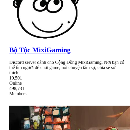
Bộ Tộc MixiGaming
Discord server dành cho Cộng Đồng MixiGaming. Nơi bạn có
thể tìm người để chơi game, nói chuyện tâm sự, chia sẻ sở
thích...
19,501
Online
498,731
Members