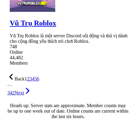
Vũ Trụ Roblox
Vũ Trụ Roblox là một server Discord sôi động và thú vị dành
cho cộng đồng yêu thích trò chơi Roblox.
748
Online
44,482
Members
Back
1
2
3
4
5
6
…
342
Next
Heads up: Server stats are approximate. Member counts may
be up to one week out of date. Online counts are current within
the last six hours.