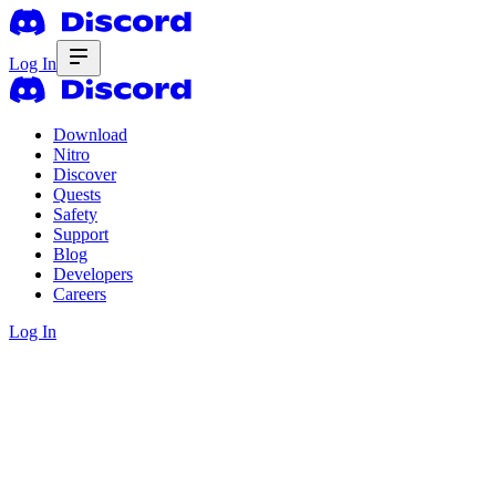
Log In
Download
Nitro
Discover
Quests
Safety
Support
Blog
Developers
Careers
Log In