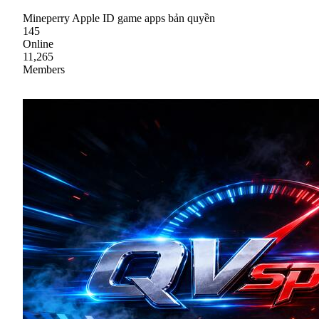
Mineperry Apple ID game apps bản quyền
145
Online
11,265
Members