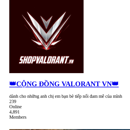
👑CỘNG ĐỒNG VALORANT VN👑
dành cho những anh chị em bạn bè tiếp nối đam mê của mình
239
Online
4,891
Members