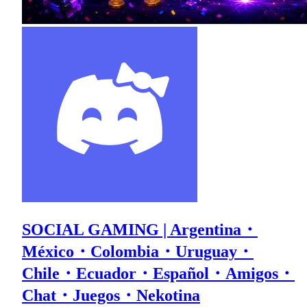
SOCIAL GAMING | Argentina・
México・Colombia・Uruguay・
Chile・Ecuador・Español・Amigos・
Chat・Juegos・Nekotina