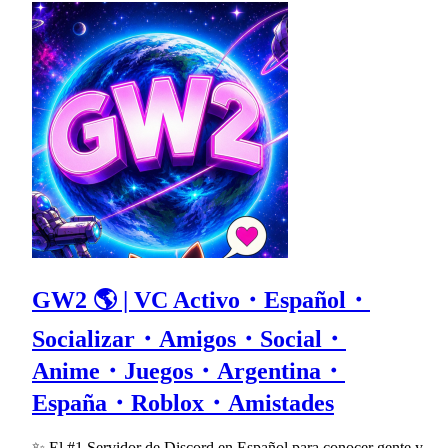
GW2 🌎 | VC Activo・Español・
Socializar・Amigos・Social・
Anime・Juegos・Argentina・
España・Roblox・Amistades
✨ El #1 Servidor de Discord en Español para conocer gente y