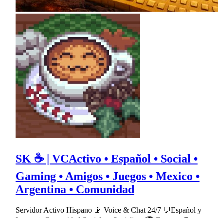
SK ☕ | VCActivo • Español • Social •
Gaming • Amigos • Juegos • Mexico •
Argentina • Comunidad
Servidor Activo Hispano 📡 Voice & Chat 24/7 💬Español y