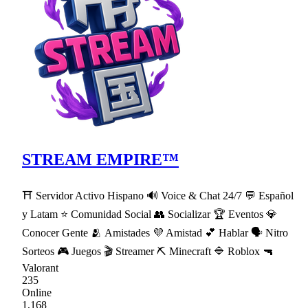
STREAM EMPIRE™
⛩ Servidor Activo Hispano 🔊 Voice & Chat 24/7 💬 Español
y Latam ⭐ Comunidad Social 👥 Socializar 🏆 Eventos 💎
Conocer Gente 🫂 Amistades 💜 Amistad 💕 Hablar 🗣 Nitro
Sorteos 🎮 Juegos 🎬 Streamer ⛏ Minecraft 🔷 Roblox 🔫
Valorant
235
Online
1,168