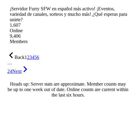
¡Servidor Furry SFW en español más activo! ¡Eventos,
variedad de canales, sorteos y mucho más! ¿Qué esperas para
unirte?
1,607
Online
9,406
Members
Back
1
2
3
4
5
6
…
24
Next
Heads up: Server stats are approximate. Member counts may
be up to one week out of date. Online counts are current within
the last six hours.