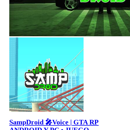
SampDroid 🎤Voice | GTA RP