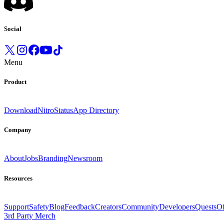
Social
Menu
Product
Download
Nitro
Status
App Directory
Company
About
Jobs
Branding
Newsroom
Resources
Support
Safety
Blog
Feedback
Creators
Community
Developers
Quests
Of
3rd Party Merch