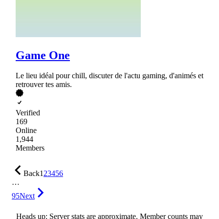
Game One
Le lieu idéal pour chill, discuter de l'actu gaming, d'animés et
retrouver tes amis.
Verified
169
Online
1,944
Members
Back
1
2
3
4
5
6
…
95
Next
Heads up: Server stats are approximate. Member counts may