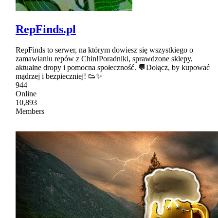
RepFinds.pl
RepFinds to serwer, na którym dowiesz się wszystkiego o
zamawianiu repów z Chin!Poradniki, sprawdzone sklepy,
aktualne dropy i pomocna społeczność. 💬Dołącz, by kupować
mądrzej i bezpieczniej! 👟✨
944
Online
10,893
Members