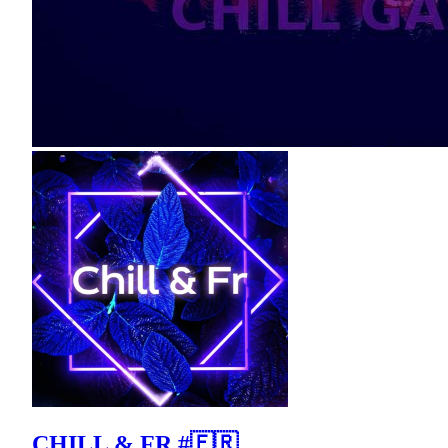
CHILL & FR #🇫🇷