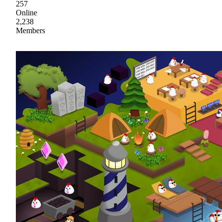
257
Online
2,238
Members