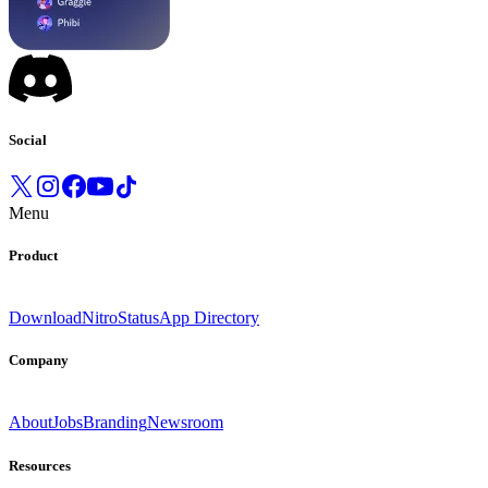
Social
Menu
Product
Download
Nitro
Status
App Directory
Company
About
Jobs
Branding
Newsroom
Resources