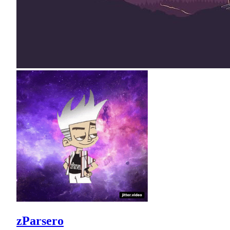
zParsero