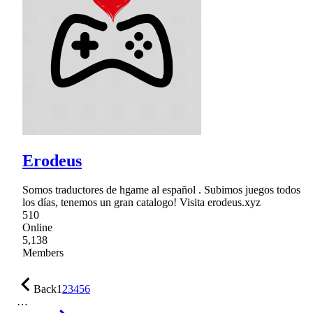
Erodeus
Somos traductores de hgame al español . Subimos juegos todos
los días, tenemos un gran catalogo! Visita erodeus.xyz
510
Online
5,138
Members
Back
1
2
3
4
5
6
…