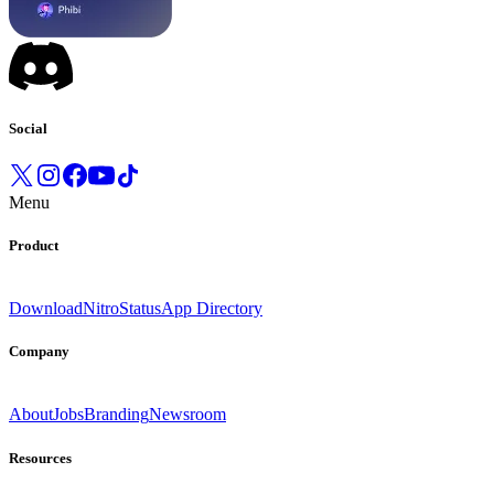
Social
Menu
Product
Download
Nitro
Status
App Directory
Company
About
Jobs
Branding
Newsroom
Resources