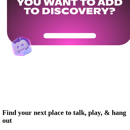
YOU WANT TO ADD
TO DISCOVERY?
Get Your Community Ready
Find your next place to talk, play, & hang
out