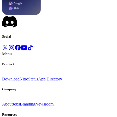
Social
Menu
Product
Download
Nitro
Status
App Directory
Company
About
Jobs
Branding
Newsroom
Resources