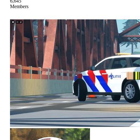
6,645
Members