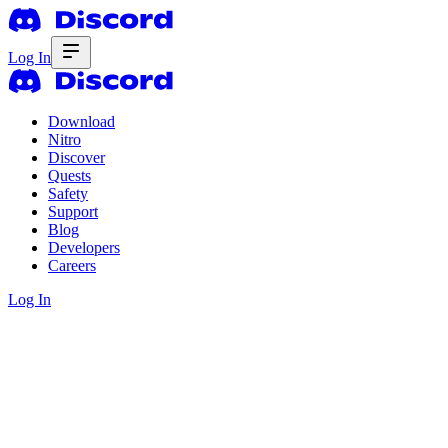
Log In
Download
Nitro
Discover
Quests
Safety
Support
Blog
Developers
Careers
Log In