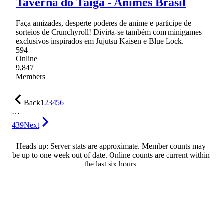
Taverna do Taiga - Animes Brasil
Faça amizades, desperte poderes de anime e participe de
sorteios de Crunchyroll! Divirta-se também com minigames
exclusivos inspirados em Jujutsu Kaisen e Blue Lock.
594
Online
9,847
Members
Back
1
2
3
4
5
6
…
439
Next
Heads up: Server stats are approximate. Member counts may
be up to one week out of date. Online counts are current within
the last six hours.