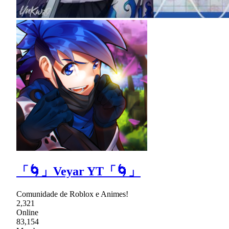
「🌀」Veyar YT「🌀」
Comunidade de Roblox e Animes!
2,321
Online
83,154