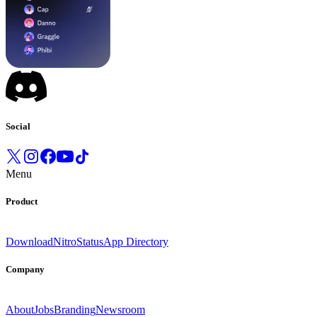
Social
Menu
Product
Download
Nitro
Status
App Directory
Company
About
Jobs
Branding
Newsroom