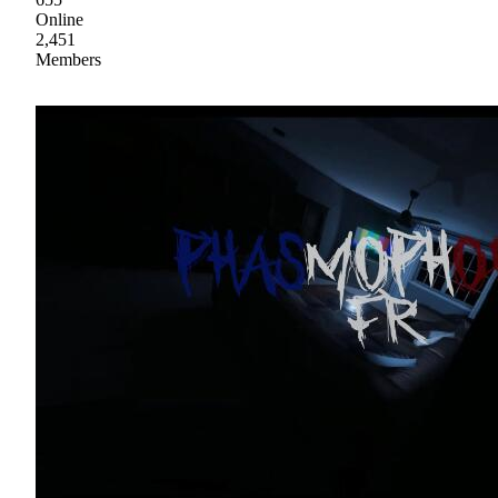
Online
2,451
Members