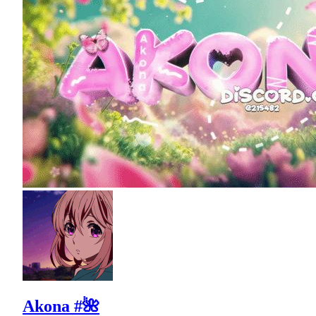
Akona #🌺