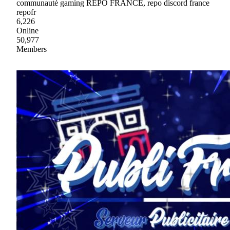
communauté gaming REPO FRANCE, repo discord france
repofr
6,226
Online
50,977
Members