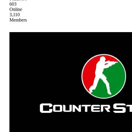
603
Online
3,110
Members