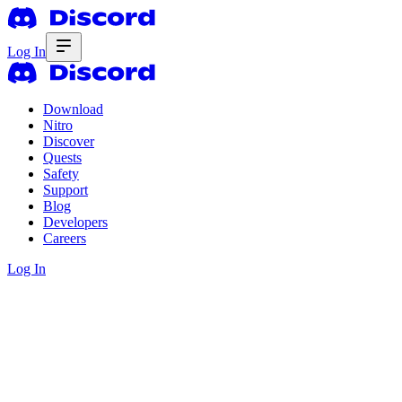
Log In
Download
Nitro
Discover
Quests
Safety
Support
Blog
Developers
Careers
Log In