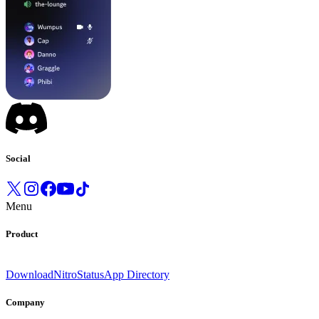
Social
Menu
Product
Download
Nitro
Status
App Directory
Company