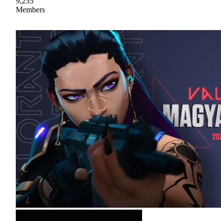
9,235
Members