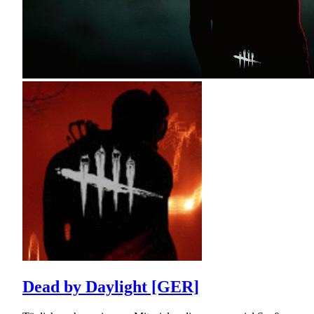
Dead by Daylight [GER]