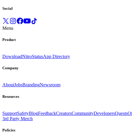
Social
Menu
Product
Download
Nitro
Status
App Directory
Company
About
Jobs
Branding
Newsroom
Resources
Support
Safety
Blog
Feedback
Creators
Community
Developers
Quests
Of
3rd Party Merch
Policies