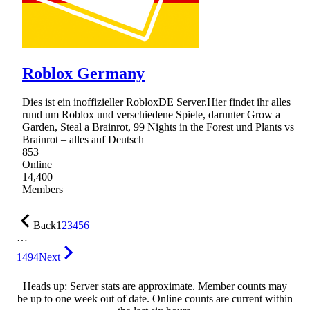
Roblox Germany
Dies ist ein inoffizieller RobloxDE Server.Hier findet ihr alles
rund um Roblox und verschiedene Spiele, darunter Grow a
Garden, Steal a Brainrot, 99 Nights in the Forest und Plants vs
Brainrot – alles auf Deutsch
853
Online
14,400
Members
Back
1
2
3
4
5
6
…
1494
Next
Heads up: Server stats are approximate. Member counts may
be up to one week out of date. Online counts are current within